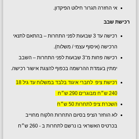
אי החזרה תגרור חילוט הפיקדון.
רכישת שבב
רכישה עד 3 שבועות לפני התחרות – בהתאם לתנאי
הרכישה (איסוף עצמי / משלוח).
רכישה פחות מ־3 שבועות לפני התחרות – השבב
ימתין בעמדת ההרשמה בכפוף להצגת אישור רכישה.
רכישת ציפ לחברי איגוד בלבד במשלוח עד גיל 18
240 ש״ח מבוגרים 290 ש״ח
השכרת ציפ לתחרות 50 ש״ח
לא הוחזר הציפ בסיום התחרות הלקוח מחוייב
בכרטיס האשראי בו נרשם לתחרות ב - 260 ש״ח