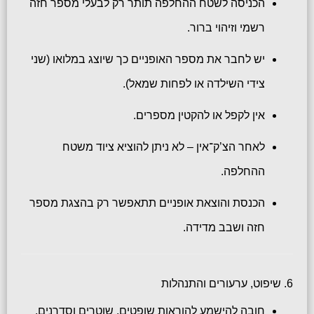
הכניסה לשטח ההחלפה תותר רק לבעלי מספר חזה
רשמי וזיהוי ברור.
יש לחבר את מספר האופניים כך שיוצג במלואו (שני
צידי השילדה או לפחות שמאל).
אין לקפל או להקטין מספרים.
לאחר הצ’ק־אין – לא ניתן להוציא ציוד משטח
ההחלפה.
הכנסת והוצאת אופניים תתאפשר רק בהצגת מספר
חזה ושבב מדידה.
6. שיפוט, ערעורים והתנהלות
חובה להישמע להוראות שופטים, שוטרים וסדרנים.