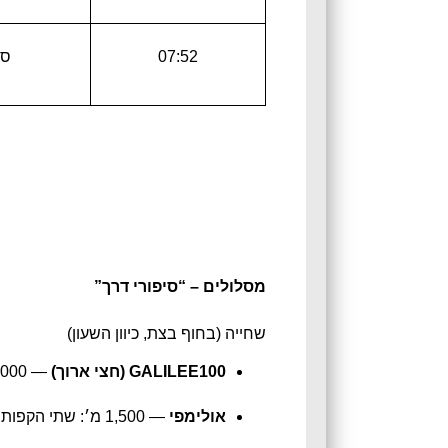
07:52
ספ
מסלולים – “סיפורי דרך”
שחייה (בחוף בצת, כיוון השעון)
GALILEE100 (חצי ארוך)
— 2,000 מ׳: שתי הקפות מלאות + הקפה קצרה.
אולימפי
— 1,500 מ׳: שתי הקפות של 750 מ׳.