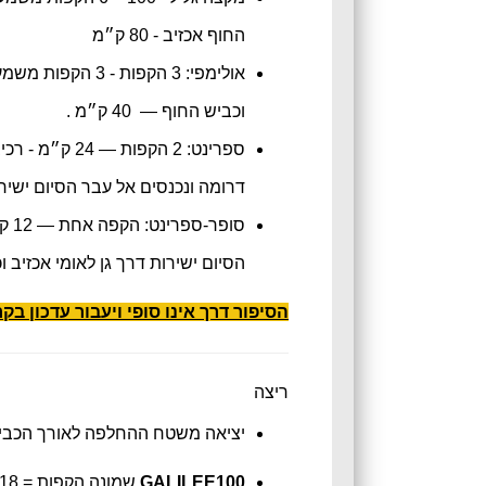
החוף אכזיב - 80 ק״מ
אולימפי: 3 הקפות -
3 הקפות משמע
וכביש החוף
— 40 ק״מ .
ספרינט: 2 ה
דרומה ונכנסים אל עבר הסיום ישירו
סופ
הסיום ישירות דרך גן לאומי אכזיב 
הסיפור דרך אינו סופי ויעבור עדכון בקר
ריצה
יציאה משטח ההחלפה לאורך הכביש 
GALILEE100
שמונה הקפות = 18