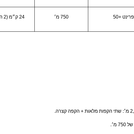
רינט +50
750 מ׳
24 ק״מ (2 הקפות)