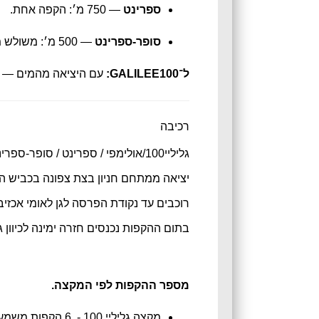
ספרינט
— 750 מ׳: הקפה אחת.
סופר-ספרינט
— 500 מ׳: משולש מקוצר.
ל־GALILEE100:
עם היציאה מהמים — על
רכיבה
גליליי100/אולימפי / ספרינט / סופר-ספרינט
יציאה ממתחם חניון בצת צפונה בכביש הפני
רוכבים עד נקודת הפרסה לגן לאומי אכז
בתום ההקפות נכנסים חזרה ימינה לכיוון ג
מספר ההקפות לפי המקצה.
מקצה גליליי 100